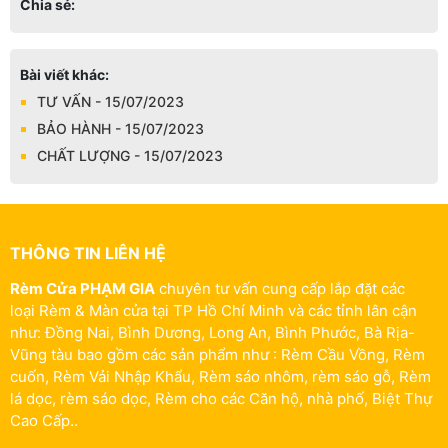
Chia sẻ:
Bài viết khác:
TƯ VẤN - 15/07/2023
BẢO HÀNH - 15/07/2023
CHẤT LƯỢNG - 15/07/2023
THÔNG TIN LIÊN HỆ
Rèm Cửa PHẠM GIA
chuyên tư vấn cung cấp lắp đặt các
loại Rèm & Màn cửa tại TP Hồ Chí Minh và các tỉnh lân cận
như: Đồng Nai, Bình Dương, Long An, Bình Phước, Bà Rịa-
Vũng tàu bao gồm các sản phẩm như : Rèm Cầu Vồng, Rèm
cuốn, Rèm Vải Nhập Khẩu, Rèm sáo nhôm, rèm sáo gỗ, Rèm
lá dọc, rèm sáo dọc, Rèm cho các Căn hộ, nhà phố, Biệt Thự
Cao Cấp..