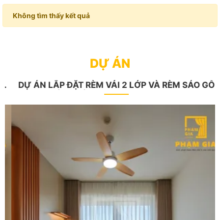
Không tìm thấy kết quả
DỰ ÁN
DỰ ÁN LẮP ĐẶT RÈM VẢI 2 LỚP VÀ RÈM SÁO GỖ
CHO KHÁCH HÀNG TẠI LUMIERE BOULEVARD-
THÁP BANYAN, VINHOME GRAND PARK, TP. HỒ
CHÍ MINH