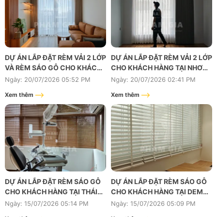
DỰ ÁN LẮP ĐẶT RÈM VẢI 2 LỚP
DỰ ÁN LẮP ĐẶT RÈM VẢI 2 LỚP
VÀ RÈM SÁO GỖ CHO KHÁCH
CHO KHÁCH HÀNG TẠI NHƠN
HÀNG TẠI LUMIERE
TRẠCH, ĐỒNG NAI
Ngày: 20/07/2026 05:52 PM
Ngày: 20/07/2026 02:41 PM
BOULEVARD-THÁP BANYAN,
Xem thêm
Xem thêm
VINHOME GRAND PARK, TP.
HỒ CHÍ MINH
DỰ ÁN LẮP ĐẶT RÈM SÁO GỖ
DỰ ÁN LẮP ĐẶT RÈM SÁO GỖ
CHO KHÁCH HÀNG TẠI THÁI
CHO KHÁCH HÀNG TẠI DEMO
LY, THẢO ĐIỀN, QUẬN 2, TP.HỒ
OFFICE, NGUYỄN HUỆ, QUẬN
Ngày: 15/07/2026 05:14 PM
Ngày: 15/07/2026 05:09 PM
CHÍ MINH
1, TP. HỒ CHÍ MINH