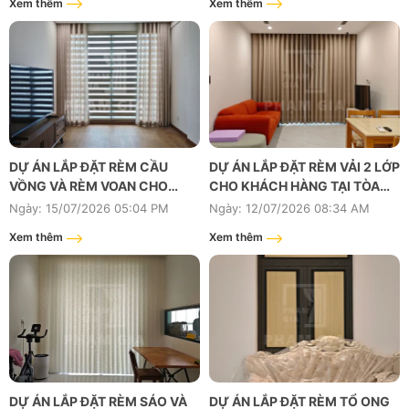
Xem thêm
Xem thêm
DỰ ÁN LẮP ĐẶT RÈM CẦU
DỰ ÁN LẮP ĐẶT RÈM VẢI 2 LỚP
VỒNG VÀ RÈM VOAN CHO
CHO KHÁCH HÀNG TẠI TÒA
KHÁCH HÀNG TẠI TÒA NHÀ ST
OS5 - OPUS ONE VINHOMES
Ngày: 15/07/2026 05:04 PM
Ngày: 12/07/2026 08:34 AM
MORITZ, PHẠM VĂN ĐỒNG,
GRAND PARK
Xem thêm
Xem thêm
HIỆP BÌNH, TP.HỒ CHÍ MINH
DỰ ÁN LẮP ĐẶT RÈM SÁO VÀ
DỰ ÁN LẮP ĐẶT RÈM TỔ ONG