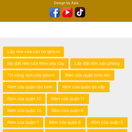
Design by Asia
Lắp rèm cửa căn hộ tphcm
lắp đặt rèm cửa theo yêu cầu
Lắp đặt rèm văn phòng
Thi công rèm cửa tphcm
Rèm cửa quận bình tân
Rèm cửa quận tân bình
Rèm cửa quận gò vấp
Rèm cửa quận 12
Rèm cửa quận 11
Rèm cửa quận 10
Rèm cửa quận 8
Rèm cửa quận 7
Rèm cửa quận 6
Rèm cửa quận 5