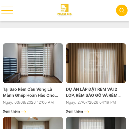
Tại Sao Rèm Cầu Vồng Là
DỰ ÁN LẮP ĐẶT RÈM VẢI 2
Mảnh Ghép Hoàn Hảo Cho
LỚP, RÈM SÁO GỖ VÀ RÈM
Căn Hộ Studio Hiện Đại?
CUỐN CHO KHÁCH HÀNG TẠI
Ngày: 03/08/2026 12:00 AM
Ngày: 27/07/2026 04:19 PM
CĂN HỘ THE HABITAT BÌNH
Xem thêm
Xem thêm
DƯƠNG