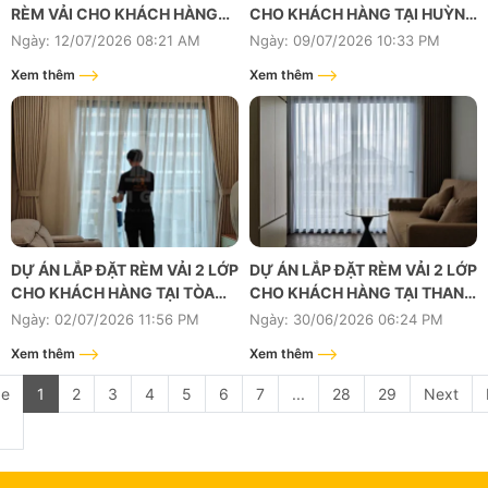
RÈM VẢI CHO KHÁCH HÀNG
CHO KHÁCH HÀNG TẠI HUỲNH
TẠI D - AQUA, BÌNH ĐÔNG,
TẤN PHÁT, PHÚ THUẬN, QUẬN
Ngày: 12/07/2026 08:21 AM
Ngày: 09/07/2026 10:33 PM
PHÚ ĐỊNH, QUẬN 8, TP. HỒ CHÍ
7, TP. HỒ CHÍ MINH
Xem thêm
Xem thêm
MINH
DỰ ÁN LẮP ĐẶT RÈM VẢI 2 LỚP
DỰ ÁN LẮP ĐẶT RÈM VẢI 2 LỚP
CHO KHÁCH HÀNG TẠI TÒA
CHO KHÁCH HÀNG TẠI THANH
OS5, VINHOMES GRAND PARK,
MỸ LỢI, QUẬN 2, TP. HỒ CHÍ
Ngày: 02/07/2026 11:56 PM
Ngày: 30/06/2026 06:24 PM
TP. HỒ CHÍ MINH
MINH
Xem thêm
Xem thêm
e
1
2
3
4
5
6
7
...
28
29
Next