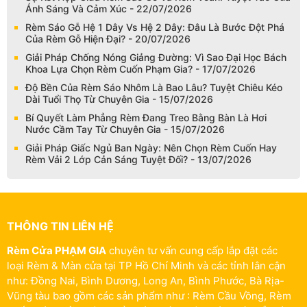
Ánh Sáng Và Cảm Xúc - 22/07/2026
Rèm Sáo Gỗ Hệ 1 Dây Vs Hệ 2 Dây: Đâu Là Bước Đột Phá
Của Rèm Gỗ Hiện Đại? - 20/07/2026
Giải Pháp Chống Nóng Giảng Đường: Vì Sao Đại Học Bách
Khoa Lựa Chọn Rèm Cuốn Phạm Gia? - 17/07/2026
Độ Bền Của Rèm Sáo Nhôm Là Bao Lâu? Tuyệt Chiêu Kéo
Dài Tuổi Thọ Từ Chuyên Gia - 15/07/2026
Bí Quyết Làm Phẳng Rèm Đang Treo Bằng Bàn Là Hơi
Nước Cầm Tay Từ Chuyên Gia - 15/07/2026
Giải Pháp Giấc Ngủ Ban Ngày: Nên Chọn Rèm Cuốn Hay
Rèm Vải 2 Lớp Cản Sáng Tuyệt Đối? - 13/07/2026
THÔNG TIN LIÊN HỆ
Rèm Cửa PHẠM GIA
chuyên tư vấn cung cấp lắp đặt các
loại Rèm & Màn cửa tại TP Hồ Chí Minh và các tỉnh lân cận
như: Đồng Nai, Bình Dương, Long An, Bình Phước, Bà Rịa-
Vũng tàu bao gồm các sản phẩm như : Rèm Cầu Vồng, Rèm