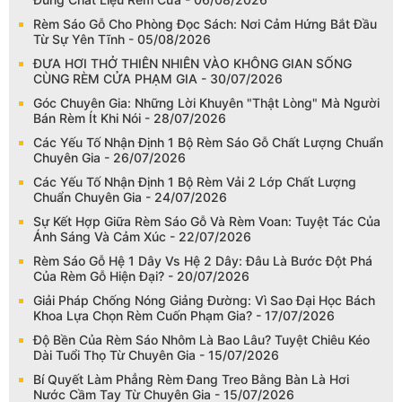
Rèm Sáo Gỗ Cho Phòng Đọc Sách: Nơi Cảm Hứng Bắt Đầu
Từ Sự Yên Tĩnh - 05/08/2026
ĐƯA HƠI THỞ THIÊN NHIÊN VÀO KHÔNG GIAN SỐNG
CÙNG RÈM CỬA PHẠM GIA - 30/07/2026
Góc Chuyên Gia: Những Lời Khuyên "Thật Lòng" Mà Người
Bán Rèm Ít Khi Nói - 28/07/2026
Các Yếu Tố Nhận Định 1 Bộ Rèm Sáo Gỗ Chất Lượng Chuẩn
Chuyên Gia - 26/07/2026
Các Yếu Tố Nhận Định 1 Bộ Rèm Vải 2 Lớp Chất Lượng
Chuẩn Chuyên Gia - 24/07/2026
Sự Kết Hợp Giữa Rèm Sáo Gỗ Và Rèm Voan: Tuyệt Tác Của
Ánh Sáng Và Cảm Xúc - 22/07/2026
Rèm Sáo Gỗ Hệ 1 Dây Vs Hệ 2 Dây: Đâu Là Bước Đột Phá
Của Rèm Gỗ Hiện Đại? - 20/07/2026
Giải Pháp Chống Nóng Giảng Đường: Vì Sao Đại Học Bách
Khoa Lựa Chọn Rèm Cuốn Phạm Gia? - 17/07/2026
Độ Bền Của Rèm Sáo Nhôm Là Bao Lâu? Tuyệt Chiêu Kéo
Dài Tuổi Thọ Từ Chuyên Gia - 15/07/2026
Bí Quyết Làm Phẳng Rèm Đang Treo Bằng Bàn Là Hơi
Nước Cầm Tay Từ Chuyên Gia - 15/07/2026