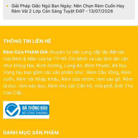
Giải Pháp Giấc Ngủ Ban Ngày: Nên Chọn Rèm Cuốn Hay
Rèm Vải 2 Lớp Cản Sáng Tuyệt Đối? - 13/07/2026
THÔNG TIN LIÊN HỆ
Rèm Cửa PHẠM GIA
chuyên tư vấn cung cấp lắp đặt các
loại Rèm & Màn cửa tại TP Hồ Chí Minh và các tỉnh lân cận
như: Đồng Nai, Bình Dương, Long An, Bình Phước, Bà Rịa-
Vũng tàu bao gồm các sản phẩm như : Rèm Cầu Vồng, Rèm
cuốn, Rèm Vải Nhập Khẩu, Rèm sáo nhôm, rèm sáo gỗ, Rèm
lá dọc, rèm sáo dọc, Rèm cho các Căn hộ, nhà phố, Biệt Thự
Cao Cấp..
DANH MỤC SẢN PHẨM