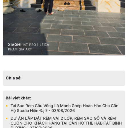
Chia sẻ:
Bài viết khác:
Tại Sao Rèm Cầu Vồng Là Mảnh Ghép Hoàn Hảo Cho Căn
Hộ Studio Hiện Đại? - 03/08/2026
DỰ ÁN LẮP ĐẶT RÈM VẢI 2 LỚP, RÈM SÁO GỖ VÀ RÈM
CUỐN CHO KHÁCH HÀNG TẠI CĂN HỘ THE HABITAT BÌNH
DƯƠNG - 27/07/2026