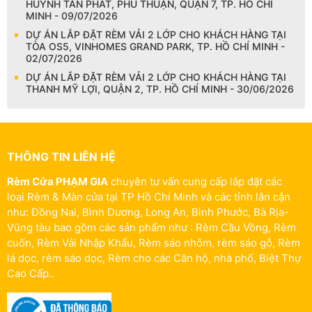
HUỲNH TẤN PHÁT, PHÚ THUẬN, QUẬN 7, TP. HỒ CHÍ
MINH - 09/07/2026
DỰ ÁN LẮP ĐẶT RÈM VẢI 2 LỚP CHO KHÁCH HÀNG TẠI
TÒA OS5, VINHOMES GRAND PARK, TP. HỒ CHÍ MINH -
02/07/2026
DỰ ÁN LẮP ĐẶT RÈM VẢI 2 LỚP CHO KHÁCH HÀNG TẠI
THANH MỸ LỢI, QUẬN 2, TP. HỒ CHÍ MINH - 30/06/2026
THÔNG TIN LIÊN HỆ
Rèm Cửa PHẠM GIA
chuyên tư vấn cung cấp lắp đặt các
loại Rèm & Màn cửa tại TP Hồ Chí Minh và các tỉnh lân cận
như: Đồng Nai, Bình Dương, Long An, Bình Phước, Bà Rịa-
Vũng tàu bao gồm các sản phẩm như : Rèm Cầu Vồng, Rèm
cuốn, Rèm Vải Nhập Khẩu, Rèm sáo nhôm, rèm sáo gỗ, Rèm
lá dọc, rèm sáo dọc, Rèm cho các Căn hộ, nhà phố, Biệt Thự
Cao Cấp..