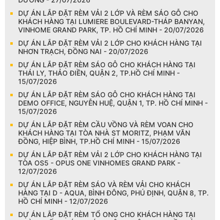
DỰ ÁN LẮP ĐẶT RÈM VẢI 2 LỚP VÀ RÈM SÁO GỖ CHO
KHÁCH HÀNG TẠI LUMIERE BOULEVARD-THÁP BANYAN,
VINHOME GRAND PARK, TP. HỒ CHÍ MINH - 20/07/2026
DỰ ÁN LẮP ĐẶT RÈM VẢI 2 LỚP CHO KHÁCH HÀNG TẠI
NHƠN TRẠCH, ĐỒNG NAI - 20/07/2026
DỰ ÁN LẮP ĐẶT RÈM SÁO GỖ CHO KHÁCH HÀNG TẠI
THÁI LY, THẢO ĐIỀN, QUẬN 2, TP.HỒ CHÍ MINH -
15/07/2026
DỰ ÁN LẮP ĐẶT RÈM SÁO GỖ CHO KHÁCH HÀNG TẠI
DEMO OFFICE, NGUYỄN HUỆ, QUẬN 1, TP. HỒ CHÍ MINH -
15/07/2026
DỰ ÁN LẮP ĐẶT RÈM CẦU VỒNG VÀ RÈM VOAN CHO
KHÁCH HÀNG TẠI TÒA NHÀ ST MORITZ, PHẠM VĂN
ĐỒNG, HIỆP BÌNH, TP.HỒ CHÍ MINH - 15/07/2026
DỰ ÁN LẮP ĐẶT RÈM VẢI 2 LỚP CHO KHÁCH HÀNG TẠI
TÒA OS5 - OPUS ONE VINHOMES GRAND PARK -
12/07/2026
DỰ ÁN LẮP ĐẶT RÈM SÁO VÀ RÈM VẢI CHO KHÁCH
HÀNG TẠI D - AQUA, BÌNH ĐÔNG, PHÚ ĐỊNH, QUẬN 8, TP.
HỒ CHÍ MINH - 12/07/2026
DỰ ÁN LẮP ĐẶT RÈM TỔ ONG CHO KHÁCH HÀNG TẠI